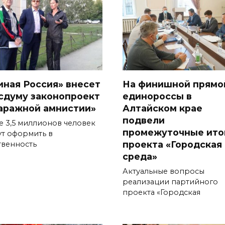
иная Россия» внесет
На финишной прямо
осдуму законопроект
единороссы в
гаражной амнистии»
Алтайском крае
подвели
е 3,5 миллионов человек
промежуточные ито
ут оформить в
проекта «Городская
твенность
среда»
Актуальные вопросы
реализации партийного
проекта «Городская