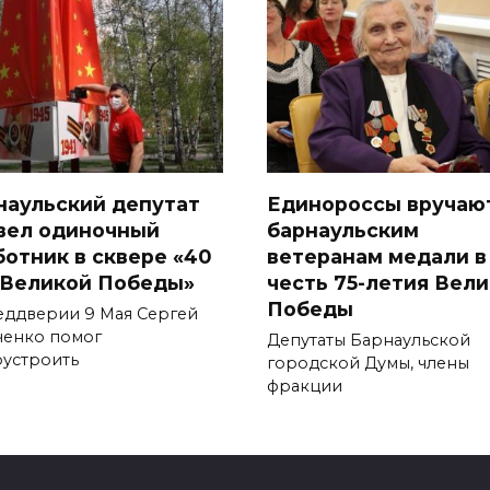
наульский депутат
Единороссы вручаю
вел одиночный
барнаульским
ботник в сквере «40
ветеранам медали в
 Великой Победы»
честь 75-летия Вел
Победы
еддверии 9 Мая Сергей
ченко помог
Депутаты Барнаульской
оустроить
городской Думы, члены
фракции