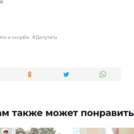
о.
яти и скорби
Депутаты
ам также может понравить