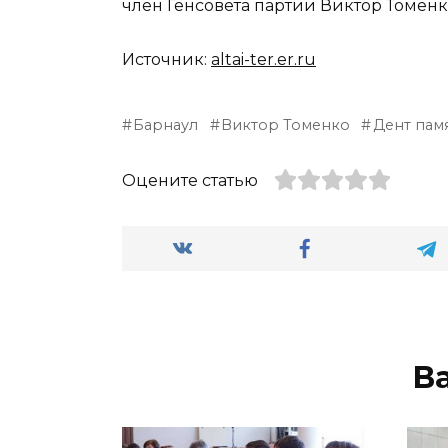
член Генсовета партии Виктор Томенк
Источник:
altai-ter.er.ru
Барнаул
Виктор Томенко
Дент пам
Оцените статью
В