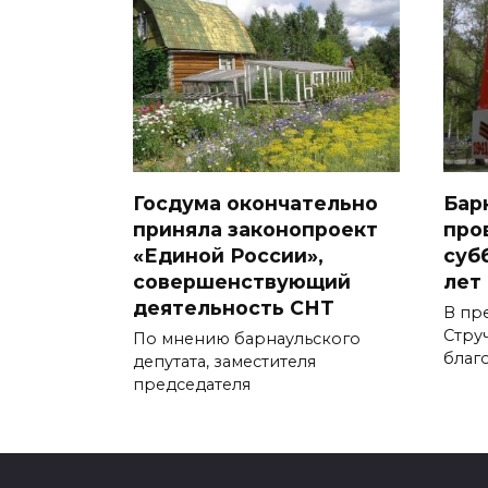
Госдума окончательно
Бар
приняла законопроект
про
«Единой России»,
суб
совершенствующий
лет
деятельность СНТ
В пр
Стру
По мнению барнаульского
благ
депутата, заместителя
председателя